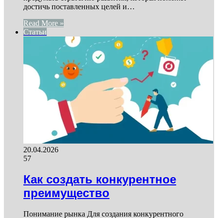
достичь поставленных целей и…
Read More »
Статьи
20.04.2026
57
Как создать конкурентное
преимущество
Понимание рынка Для создания конкурентного