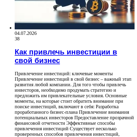
04.07.2026
38
Как привлечь инвестиции в
свой бизнес
Привлечение инвестиций: ключевые моменты
Привлечение инвестиций в свой бизнес – важный этап
развития любой компании. Для того чтобы привлечь
инвесторов, необходимо продумать стратегию и
предложить им привлекательные условия. Основные
моменты, на которые стоит обратить внимание при
поиске инвестиций, включают в себя: Разработка
проработанного бизнес-плана Привлечение внимания
потенциальных инвесторов Предоставление прозрачной
финансовой отчетности Эффективные способы
привлечения инвестиций Существует несколько
проверенных способов привлечения инвестиций,