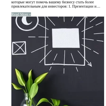
которые могут помочь вашему бизнесу стать более
привлекательным для инвесторов: 1. Презентации и…
Read More »