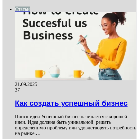
page
Статьи
21.09.2025
37
Как создать успешный бизнес
Поиск идеи Успешный бизнес начинается с хорошей
идеи. Идея должна быть уникальной, решать
определенную проблему или удовлетворять потребность
на рынке.…