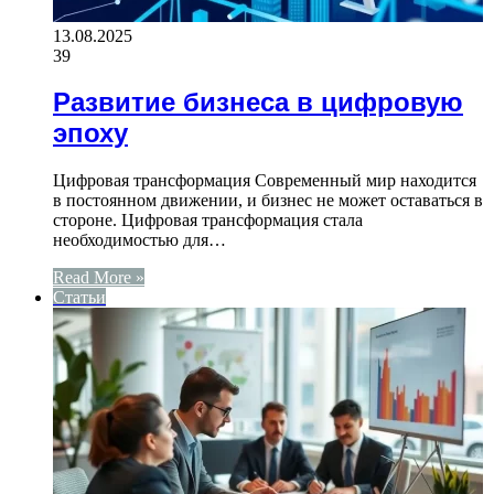
13.08.2025
39
Развитие бизнеса в цифровую
эпоху
Цифровая трансформация Современный мир находится
в постоянном движении, и бизнес не может оставаться в
стороне. Цифровая трансформация стала
необходимостью для…
Read More »
Статьи