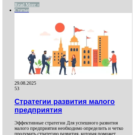
Read More »
Статьи
29.08.2025
53
Стратегии развития малого
предприятия
Эффективные стратегии Для успешного развития
малого предприятия необходимо определить и четко
продумать стратегию развития, которая поможет