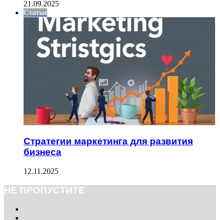
21.09.2025
Статьи
Стратегии маркетинга для развития
бизнеса
12.11.2025
НЕ ПРОПУСТИТЕ
Previous
page
Next